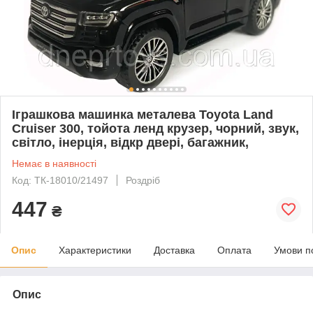
Іграшкова машинка металева Toyota Land
Cruiser 300, тойота ленд крузер, чорний, звук,
світло, інерція, відкр двері, багажник,
Немає в наявності
Код: ТК-18010/21497
Роздріб
447
₴
Опис
Характеристики
Доставка
Оплата
Умови п
Опис