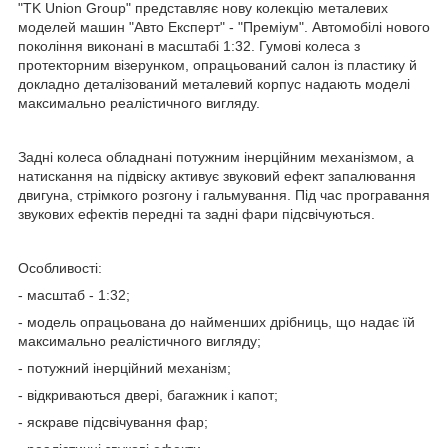
"TK Union Group" представляє нову колекцію металевих
моделей машин "Авто Експерт" - "Преміум". Автомобілі нового
покоління виконані в масштабі 1:32. Гумові колеса з
протекторним візерунком, опрацьований салон із пластику й
докладно деталізований металевий корпус надають моделі
максимально реалістичного вигляду.
Задні колеса обладнані потужним інерційним механізмом, а
натискання на підвіску активує звуковий ефект запалювання
двигуна, стрімкого розгону і гальмування. Під час програвання
звукових ефектів передні та задні фари підсвічуються.
Особливості:
- масштаб - 1:32;
- модель опрацьована до найменших дрібниць, що надає їй
максимально реалістичного вигляду;
- потужний інерційний механізм;
- відкриваються двері, багажник і капот;
- яскраве підсвічування фар;