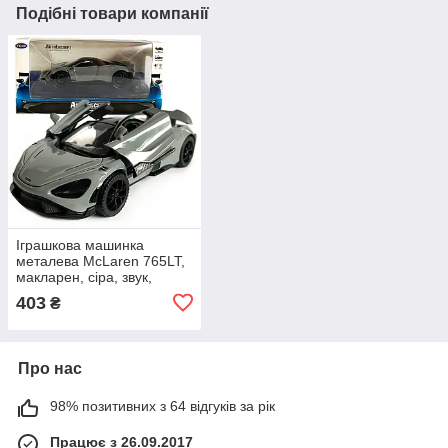
Подібні товари компанії
Іграшкова машинка
металева McLaren 765LT,
макларен, сіра, звук,
світло, інерція, откр двері,
403
₴
капот, Автоексперт,
1:32,14*8*4см
Про нас
98% позитивних з 64 відгуків за рік
Працює з 26.09.2017