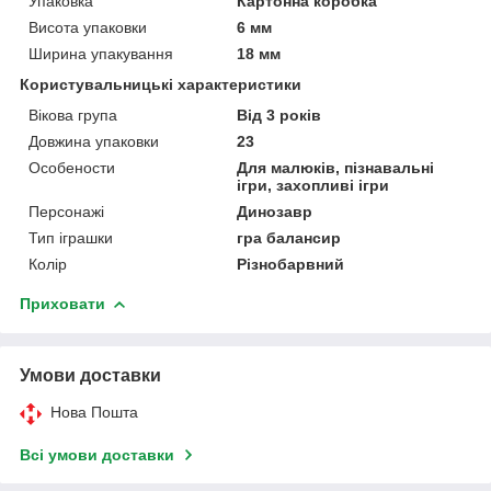
Упаковка
Картонна коробка
Висота упаковки
6 мм
Ширина упакування
18 мм
Користувальницькі характеристики
Вікова група
Від 3 років
Довжина упаковки
23
Особености
Для малюків, пізнавальні
ігри, захопливі ігри
Персонажі
Динозавр
Тип іграшки
гра балансир
Колір
Різнобарвний
Приховати
Умови доставки
Нова Пошта
Всі умови доставки