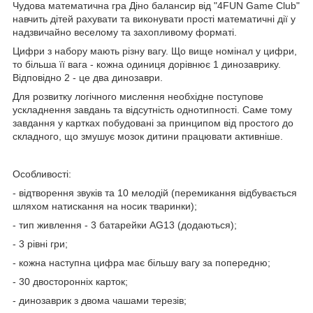
Чудова математична гра Діно балансир від "4FUN Game Club"
навчить дітей рахувати та виконувати прості математичні дії у
надзвичайно веселому та захопливому форматі.
Цифри з набору мають різну вагу. Що вище номінал у цифри,
то більша її вага - кожна одиниця дорівнює 1 динозаврику.
Відповідно 2 - це два динозаври.
Для розвитку логічного мислення необхідне поступове
ускладнення завдань та відсутність однотипності. Саме тому
завдання у картках побудовані за принципом від простого до
складного, що змушує мозок дитини працювати активніше.
Особливості:
- відтворення звуків та 10 мелодій (перемикання відбувається
шляхом натискання на носик тваринки);
- тип живлення - 3 батарейки AG13 (додаються);
- 3 рівні гри;
- кожна наступна цифра має більшу вагу за попередню;
- 30 двосторонніх карток;
- динозаврик з двома чашами терезів;