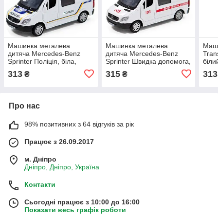
Машинка металева
Машинка металева
Маш
дитяча Mercedes-Benz
дитяча Mercedes-Benz
Tran
Sprinter Поліція, біла,
Sprinter Швидка допомога,
біли
відкриваються двері,
біла, відкриваються двері,
(25
313
315
313
₴
₴
4*11*5см ( 250294)
5*11*5см (250295)
Про нас
98% позитивних з 64 відгуків за рік
Працює з 26.09.2017
м. Дніпро
Дніпро, Дніпро, Україна
Контакти
Сьогодні працює з 10:00 до 16:00
Показати весь графік роботи