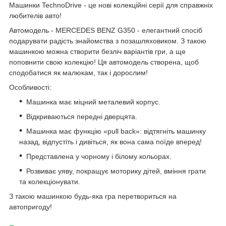
Машинки TechnoDrive - це нові колекційні серії для справжніх
любителів авто!
Автомодель - MERCEDES BENZ G350 - елегантний спосіб
подарувати радість знайомства з позашляховиком. З такою
машинкою можна створити безліч варіантів гри, а ще
поповнити свою колекцію! Ця автомодель створена, щоб
сподобатися як малюкам, так і дорослим!
Особливості:
Машинка має міцний металевий корпус.
Відкриваються передні дверцята.
Машинка має функцію «pull back»: відтягніть машинку
назад, відпустіть і дивіться, як вона сама поїде вперед!
Представлена у чорному і білому кольорах.
Розвиває уяву, покращує моторику дітей, вміння грати
та колекціонувати.
З такою машинкою будь-яка гра перетвориться на
автопригоду!