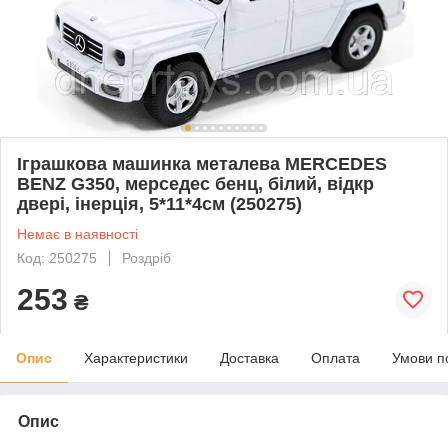
Іграшкова машинка металева MERCEDES
BENZ G350, мерседес бенц, білий, відкр
двері, інерція, 5*11*4см (250275)
Немає в наявності
Код: 250275
Роздріб
253
₴
Опис
Характеристики
Доставка
Оплата
Умови п
Опис