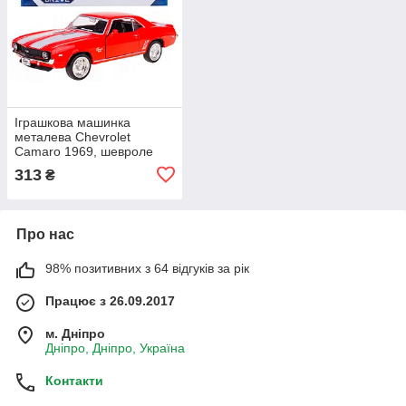
Іграшкова машинка
металева Chevrolet
Camaro 1969, шевроле
камаро, червоний, відкр
313
₴
двері, інерція, 5*13*4см,
1:32 (250336U)
Про нас
98% позитивних з 64 відгуків за рік
Працює з 26.09.2017
м. Дніпро
Дніпро, Дніпро, Україна
Контакти