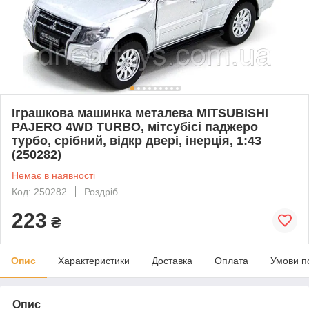
Іграшкова машинка металева MITSUBISHI
PAJERO 4WD TURBO, мітсубісі паджеро
турбо, срібний, відкр двері, інерція, 1:43
(250282)
Немає в наявності
Код: 250282
Роздріб
223
₴
Опис
Характеристики
Доставка
Оплата
Умови п
Опис