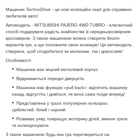
Машинки TechnoDrive - це нові колекційні серії для справжніх
любителів авто!
Автомодель - MITSUBISHI PAJERO 4WD TUBRO - елегантний
спосіб подарувати радість знайомства зі середньорозмірним
кросовером. З такою машинкою можна створити безліч
варіантів гри, а ще поповнити свою колекцію! Ця автомодель
створена, щоб сподобатися як малюкам, так і дорослим!
Особливості:
Машинка має міцний металевий корпус.
Відкриваються передні дверцята.
Машинка має функцію «pull back»: відтягніть машинку
назад, відпустіть і дивіться, як вона сама поїде вперед!
Представлена у трьох популярних кольорах:
сріблястий, білий і чорний.
Розвиває уяву, покращує моторику дітей, вміння грати
та колекціонувати.
З такою машинкою будь-яка гра перетвориться на