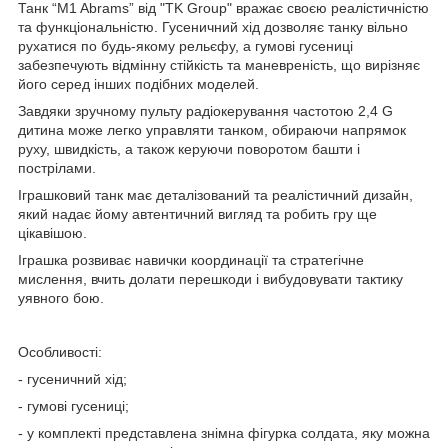
Танк “M1 Abrams” від "TK Group" вражає своєю реалістичністю
та функціональністю. Гусеничний хід дозволяє танку вільно
рухатися по будь-якому рельєфу, а гумові гусениці
забезпечують відмінну стійкість та маневреність, що вирізняє
його серед інших подібних моделей.
Завдяки зручному пульту радіокерування частотою 2,4 G
дитина може легко управляти танком, обираючи напрямок
руху, швидкість, а також керуючи поворотом башти і
пострілами.
Іграшковий танк має деталізований та реалістичний дизайн,
який надає йому автентичний вигляд та робить гру ще
цікавішою.
Іграшка розвиває навички координації та стратегічне
мислення, вчить долати перешкоди і вибудовувати тактику
уявного бою.
Особливості:
- гусеничний хід;
- гумові гусениці;
- у комплекті представлена знімна фігурка солдата, яку можна