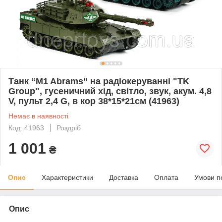
Танк “M1 Abrams” на радіокеруванні "TK
Group", гусеничний хід, світло, звук, акум. 4,8
V, пульт 2,4 G, в кор 38*15*21см (41963)
Немає в наявності
Код: 41963
Роздріб
1 001
₴
Опис
Характеристики
Доставка
Оплата
Умови п
Опис