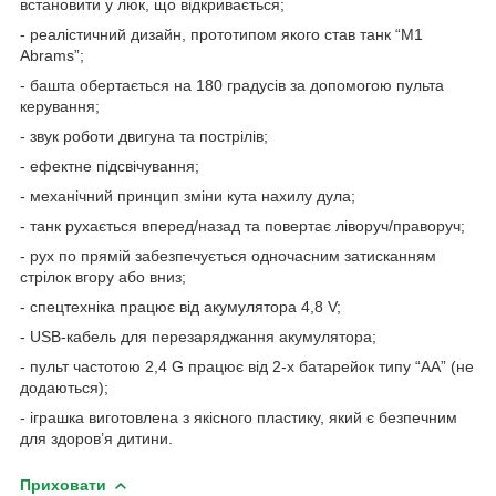
встановити у люк, що відкривається;
- реалістичний дизайн, прототипом якого став танк “M1
Abrams”;
- башта обертається на 180 градусів за допомогою пульта
керування;
- звук роботи двигуна та пострілів;
- ефектне підсвічування;
- механічний принцип зміни кута нахилу дула;
- танк рухається вперед/назад та повертає ліворуч/праворуч;
- рух по прямій забезпечується одночасним затисканням
стрілок вгору або вниз;
- спецтехніка працює від акумулятора 4,8 V;
- USB-кабель для перезаряджання акумулятора;
- пульт частотою 2,4 G працює від 2-х батарейок типу “АА” (не
додаються);
- іграшка виготовлена з якісного пластику, який є безпечним
для здоров’я дитини.
Приховати