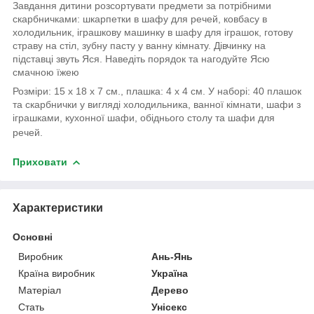
Завдання дитини розсортувати предмети за потрібними
скарбничками: шкарпетки в шафу для речей, ковбасу в
холодильник, іграшкову машинку в шафу для іграшок, готову
страву на стіл, зубну пасту у ванну кімнату. Дівчинку на
підставці звуть Яся. Наведіть порядок та нагодуйте Ясю
смачною їжею
Розміри: 15 х 18 х 7 см., плашка: 4 х 4 см. У наборі: 40 плашок
та скарбнички у вигляді холодильника, ванної кімнати, шафи з
іграшками, кухонної шафи, обіднього столу та шафи для
речей.
Приховати
Характеристики
Основні
Виробник
Ань-Янь
Країна виробник
Україна
Матеріал
Дерево
Стать
Унісекс