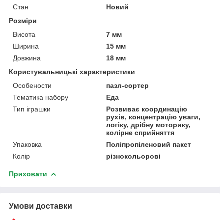
Стан
Новий
Розміри
Висота
7 мм
Ширина
15 мм
Довжина
18 мм
Користувальницькі характеристики
Особености
пазл-сортер
Тематика набору
Еда
Тип іграшки
Розвиває координацію
рухів, концентрацію уваги,
логіку, дрібну моторику,
колірне сприйняття
Упаковка
Поліпропіленовий пакет
Колір
різнокольорові
Приховати
Умови доставки