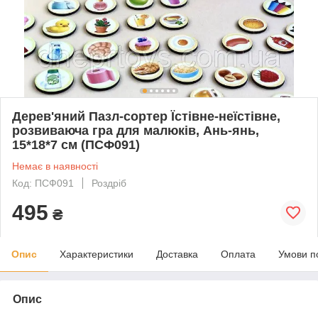
Дерев'яний Пазл-сортер Їстівне-неїстівне,
розвиваюча гра для малюків, Ань-янь,
15*18*7 см (ПСФ091)
Немає в наявності
Код: ПСФ091
Роздріб
495
₴
Опис
Характеристики
Доставка
Оплата
Умови п
Опис