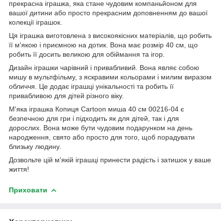
прекрасна іграшка, яка стане чудовим компаньйоном для
вашої дитини або просто прекрасним доповненням до вашої
колекції іграшок.
Ця іграшка виготовлена з високоякісних матеріалів, що робить
її м'якою і приємною на дотик. Вона має розмір 40 см, що
робить її досить великою для обіймання та ігор.
Дизайн іграшки чарівний і привабливий. Вона являє собою
мишу в мультфільму, з яскравими кольорами і милим виразом
обличчя. Це додає іграшці унікальності та робить її
привабливою для дітей різного віку.
М'яка іграшка Копиця Cartoon миша 40 см 00216-04 є
безпечною для гри і підходить як для дітей, так і для
дорослих. Вона може бути чудовим подарунком на день
народження, свято або просто для того, щоб порадувати
близьку людину.
Дозвольте цій м'якій іграшці принести радість і затишок у ваше
життя!
Приховати