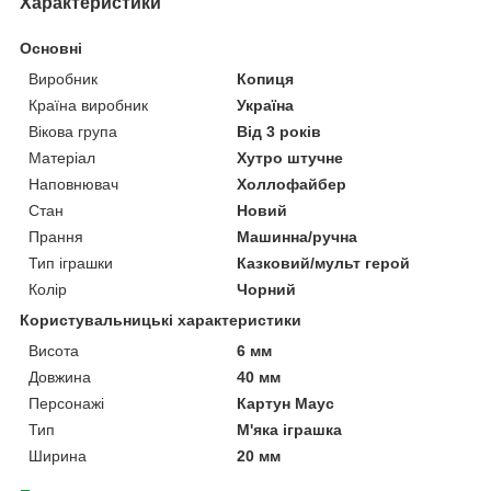
Характеристики
Основні
Виробник
Копиця
Країна виробник
Україна
Вікова група
Від 3 років
Матеріал
Хутро штучне
Наповнювач
Холлофайбер
Стан
Новий
Прання
Машинна/ручна
Тип іграшки
Казковий/мульт герой
Колір
Чорний
Користувальницькі характеристики
Висота
6 мм
Довжина
40 мм
Персонажі
Картун Маус
Тип
М'яка іграшка
Ширина
20 мм