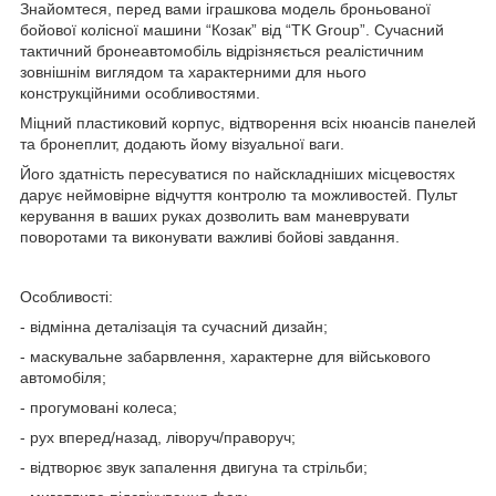
Знайомтеся, перед вами іграшкова модель броньованої
бойової колісної машини “Козак” від “TK Group”. Сучасний
тактичний бронеавтомобіль відрізняється реалістичним
зовнішнім виглядом та характерними для нього
конструкційними особливостями.
Міцний пластиковий корпус, відтворення всіх нюансів панелей
та бронеплит, додають йому візуальної ваги.
Його здатність пересуватися по найскладніших місцевостях
дарує неймовірне відчуття контролю та можливостей. Пульт
керування в ваших руках дозволить вам маневрувати
поворотами та виконувати важливі бойові завдання.
Особливості:
- відмінна деталізація та сучасний дизайн;
- маскувальне забарвлення, характерне для військового
автомобіля;
- прогумовані колеса;
- рух вперед/назад, ліворуч/праворуч;
- відтворює звук запалення двигуна та стрільби;