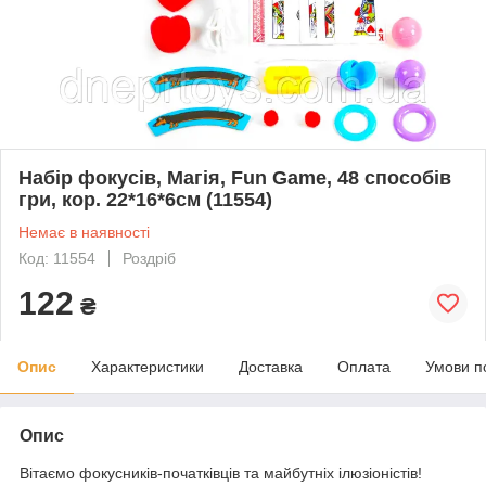
Набір фокусів, Магія, Fun Game, 48 способів
гри, кор. 22*16*6см (11554)
Немає в наявності
Код: 11554
Роздріб
122
₴
Опис
Характеристики
Доставка
Оплата
Умови п
Опис
Вітаємо фокусників-початківців та майбутніх ілюзіоністів!