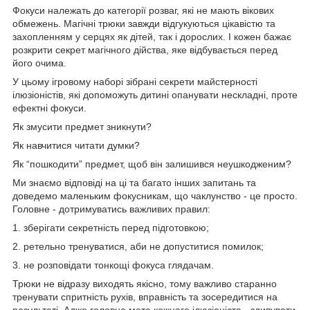
Фокуси належать до категорії розваг, які не мають вікових
обмежень. Магічні трюки завжди відгукуються цікавістю та
захопленням у серцях як дітей, так і дорослих. І кожен бажає
розкрити секрет магічного дійства, яке відбувається перед
його очима.
У цьому ігровому наборі зібрані секрети майстерності
ілюзіоністів, які допоможуть дитині опанувати нескладні, проте
ефектні фокуси.
Як змусити предмет зникнути?
Як навчитися читати думки?
Як “пошкодити” предмет, щоб він залишився неушкодженим?
Ми знаємо відповіді на ці та багато інших запитань та
доведемо маленьким фокусникам, що чаклунство - це просто.
Головне - дотримуватись важливих правил:
1. зберігати секретність перед підготовкою;
2. ретельно тренуватися, аби не допуститися помилок;
3. не розповідати тонкощі фокуса глядачам.
Трюки не відразу виходять якісно, тому важливо старанно
тренувати спритність рухів, вправність та зосередитися на
результаті. Адже головна мета кожного ілюзіоніста - здивувати