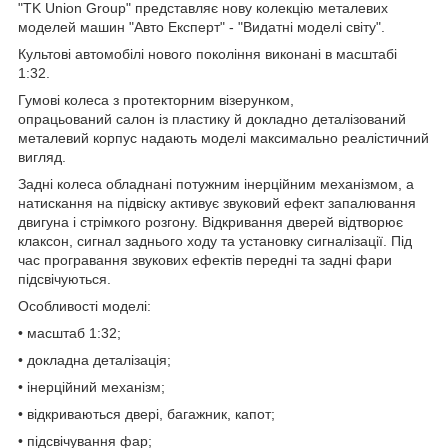
"TK Union Group" представляє нову колекцію металевих
моделей машин "Авто Експерт" - "Видатні моделі світу".
Культові автомобілі нового покоління виконані в масштабі
1:32.
Гумові колеса з протекторним візерунком,
опрацьований салон із пластику й докладно деталізований
металевий корпус надають моделі максимально реалістичний
вигляд.
Задні колеса обладнані потужним інерційним механізмом, а
натискання на підвіску активує звуковий ефект запалювання
двигуна і стрімкого розгону. Відкривання дверей відтворює
клаксон, сигнал заднього ходу та установку сигналізації. Під
час програвання звукових ефектів передні та задні фари
підсвічуються.
Особливості моделі:
• масштаб 1:32;
• докладна деталізація;
• інерційний механізм;
• відкриваються двері, багажник, капот;
• підсвічування фар;