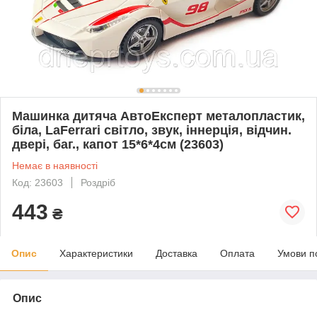
Машинка дитяча АвтоЕксперт металопластик,
біла, LaFerrari світло, звук, іннерція, відчин.
двері, баг., капот 15*6*4см (23603)
Немає в наявності
Код: 23603
Роздріб
443
₴
Опис
Характеристики
Доставка
Оплата
Умови п
Опис