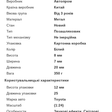
Виробник
Автопром
Країна виробник
Китай
Вікова група
Від 3 років
Матеріал
Метал
Стан
Новий
Тип
Позашляховик
Тип механізму
Не інерційна
Упаковка
Картонна коробка
Колір
Білий
Висота
8 мм
Ширина
7 мм
Довжина
20 мм
Вага
350 г
Користувальницькі характеристики
Висота упаковки
12 мм
Довжина упаковки
25
Марка авто
Toyota
Масштаб
(1:24)
Особености
Звукові ефекти, Світлові