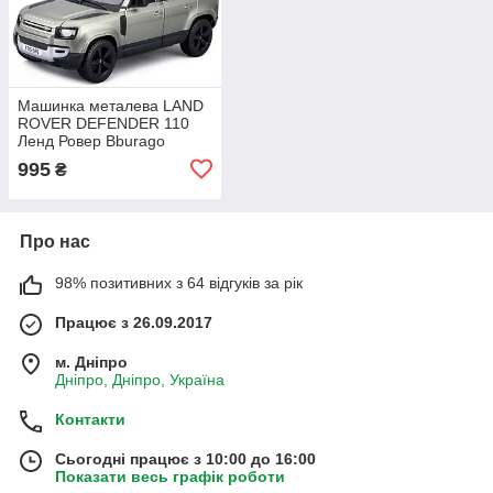
Машинка металева LAND
ROVER DEFENDER 110
Ленд Ровер Bburago
зелений 1:24 відкр двері
995
₴
8*20*8см (18-21101)
Про нас
98% позитивних з 64 відгуків за рік
Працює з 26.09.2017
м. Дніпро
Дніпро, Дніпро, Україна
Контакти
Сьогодні працює з 10:00 до 16:00
Показати весь графік роботи