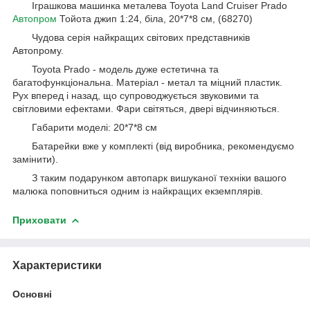
Іграшкова машинка металева Toyota Land Cruiser Prado
Автопром
Тойота джип 1:24, біла, 20*7*8 см, (68270)
Чудова серія найкращих світових представників
Автопрому.
Toyota Prado - модель дуже естетична та
багатофункціональна. Матеріал - метал та міцний пластик.
Рух вперед і назад, що супроводжується звуковими та
світловими ефектами. Фари світяться, двері відчиняються.
Габарити моделі: 20*7*8 см
Батарейки вже у комплекті (від виробника, рекомендуємо
замінити).
З таким подарунком автопарк вишуканої техніки вашого
малюка поповниться одним із найкращих екземплярів.
Приховати
Характеристики
Основні