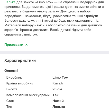
Лялька
для зачісок «Limo Toy» ― це справжній подарунок для
принцеси. За допомогою цієї іграшки дівчинка зможе втілити в
реальність будь-яку жіночу зачіску. Для цього в наборі
передбачені заколочки, бігуді, расчесочка та інші атрибути.
Волосся дуже слухняні і готові до будь-яких експериментів.
Матеріали набору - якісні і абсолютно безпечні для дитячого
здоров'я. Іграшка дозволить Вашій дитині відчути себе
справжнім стилістом.
Приховати
Характеристики
Основні
Виробник
Limo Toy
Країна виробник
Китай
Висота
23 см
Комплектація аксесуарами
Так
Стан
Новий
Тип
Лялька