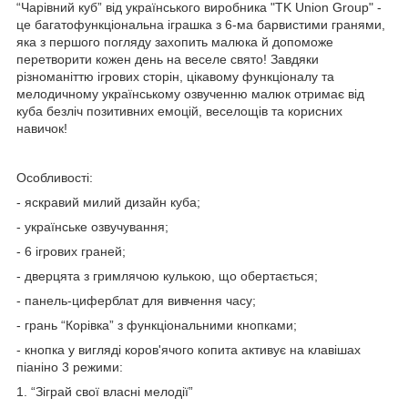
“Чарівний куб” від українського виробника "TK Union Group" -
це багатофункціональна іграшка з 6-ма барвистими гранями,
яка з першого погляду захопить малюка й допоможе
перетворити кожен день на веселе свято! Завдяки
різноманіттю ігрових сторін, цікавому функціоналу та
мелодичному українському озвученню малюк отримає від
куба безліч позитивних емоцій, веселощів та корисних
навичок!
Особливості:
- яскравий милий дизайн куба;
- українське озвучування;
- 6 ігрових граней;
- дверцята з гримлячою кулькою, що обертається;
- панель-циферблат для вивчення часу;
- грань “Корівка” з функціональними кнопками;
- кнопка у вигляді коров'ячого копита активує на клавішах
піаніно 3 режими:
1. “Зіграй свої власні мелодії”