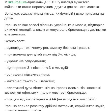
М'
яка іграшка
-брязкальце 99100 у вигляді вухастого
зайченяти стане нерозлучним другом для вашого малюка.
Вона має відразу кілька кумедних функцій і дуже приємна на
дотик.
Іграшка співає веселі пісеньки українською мовою, відтворює
ритмічні мелодії, а також виконує роль брязкальця з дзвінкими
елементами.
Особливості:
- відповідає технічному регламенту безпеки іграшок;
- призначена для дітей віком від 3-х місяців;
- українське озвучування;
- відтворення 3-х пісень та 3-х мелодій;
- оснащена підсвічуванням;
- матеріал: текстиль + пластик;
- пластикові дуги містять кілька ігрових елементів: кнопки зі
звуковими ефектами, пальчикову гру і брязкальце;
- працює від 2-х батарейок ААА (не входять в комплект).
Іграшка сприяє розвитку дрібної моторики, сприйняттю звуків,
а також тренує пам'ять.