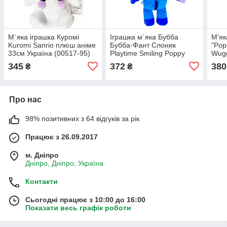
М`яка іграшка Куромі
Іграшка м`яка Бубба
М'як
Kuromi Sanrio плюш аніме
Бубба-Фант Слоник
"Pop
33см Україна (00517-95)
Playtime Smiling Poppy
Wugg
Playtime плюш хагі вагі
(005
345
372
380
₴
₴
усміхнені тварини Україна
39*27*6см
Про нас
98% позитивних з 64 відгуків за рік
Працює з 26.09.2017
м. Дніпро
Дніпро, Дніпро, Україна
Контакти
Сьогодні працює з 10:00 до 16:00
Показати весь графік роботи