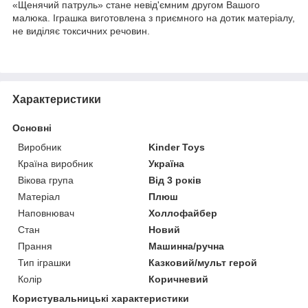
«Щенячий патруль» стане невід'ємним другом Вашого
малюка. Іграшка виготовлена з приємного на дотик матеріалу,
не виділяє токсичних речовин.
Характеристики
Основні
Виробник
Kinder Toys
Країна виробник
Україна
Вікова група
Від 3 років
Матеріал
Плюш
Наповнювач
Холлофайбер
Стан
Новий
Прання
Машинна/ручна
Тип іграшки
Казковий/мульт герой
Колір
Коричневий
Користувальницькі характеристики