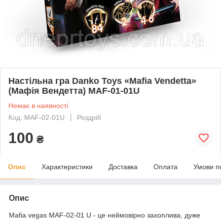
Настільна гра Danko Toys «Mafia Vendetta»
(Мафія Вендетта) MAF-01-01U
Немає в наявності
Код: MAF-02-01U
Роздріб
100
₴
Опис
Характеристики
Доставка
Оплата
Умови п
Опис
Mafia vegas MAF-02-01 U - це неймовірно захоплива, дуже