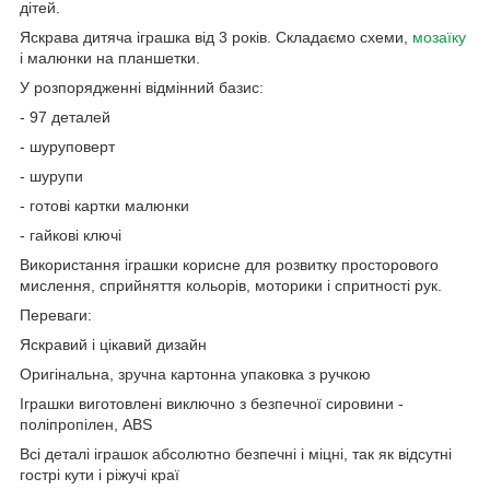
дітей.
Яскрава дитяча іграшка від 3 років. Складаємо схеми,
мозаїку
і малюнки на планшетки.
У розпорядженні відмінний базис:
- 97 деталей
- шуруповерт
- шурупи
- готові картки малюнки
- гайкові ключі
Використання іграшки корисне для розвитку просторового
мислення, сприйняття кольорів, моторики і спритності рук.
Переваги:
Яскравий і цікавий дизайн
Оригінальна, зручна картонна упаковка з ручкою
Іграшки виготовлені виключно з безпечної сировини -
поліпропілен, ABS
Всі деталі іграшок абсолютно безпечні і міцні, так як відсутні
гострі кути і ріжучі краї