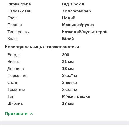
Вікова група
Від 3 років
Наповнювач
Холлофайбер
Стан
Новий
Прання
Машинна/ручна
Тип іграшки
Казковий/мульт герой
Колір
Білий
Користувальницькі характеристики
Вага, г
300
Висота
21 мм
Довжина
13 мм
Персонажі
Україна
Стать
Унісекс
Тематика
Україна
Тип
М'яка іграшка
Ширина
17 мм
Приховати