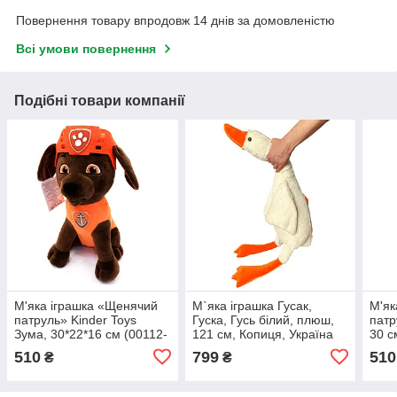
Повернення товару впродовж 14 днів за домовленістю
Всі умови повернення
Подібні товари компанії
М'яка іграшка «Щенячий
М`яка іграшка Гусак,
М'як
патруль» Kinder Toys
Гуска, Гусь білий, плюш,
патр
Зума, 30*22*16 см (00112-
121 см, Копиця, Україна
30 с
127)
(00276-99)
510
799
510
₴
₴