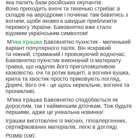
яка палить бази російських окупантів.
Воно приходить вночі та тихенько стрибає зі
складів на аеродроми і починає там бавитись з
вогнем, щоби якомога швидше приблизити
перемогу України. Бавовнятко вже стало
відомим українським символом!
М'
яка іграшка
Бавовнятко пухнстик - миленький
варіант популярного палія. Він яскравий
та ніжний, стриманий і провокуючий водночас.
Бавовнятко пухнстик виконаний із матеріалу
травка, що наділяє його приголомшливою
казковістю, очі та ротик вишиті, а вогняні вушка,
крила та хвостик просто приковують погляд.
Доречі, його очі - це щось нереальне, вогняні та
проникливі.
М'яка іграшка Бавовнятко сподобається як
дорослим, так і найменшим діточкам. Тож будьте
першими, адже це унікальна новинка!
Іграшки виготовлені із якісних, гіпоалергенних,
сертифікованих матеріалів, легкі в догляді.
Розмір (см):