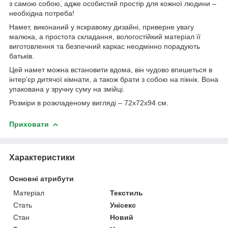
з самою собою, адже особистий простір для кожної людини –
необхідна потреба!
Намет, виконаний у яскравому дизайні, приверне увагу
малюка, а простота складання, вологостійкий матеріал її
виготовлення та безпечний каркас неодмінно порадують
батьків.
Цей намет можна встановити вдома, він чудово впишеться в
інтер'єр дитячої кімнати, а також брати з собою на пікнік. Вона
упакована у зручну суму на змійці.
Розміри в розкладеному вигляді – 72х72х94 см.
Приховати
Характеристики
Основні атрибути
Матеріал
Текстиль
Стать
Унісекс
Стан
Новий