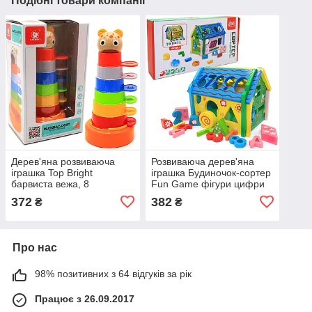
Подібні товари компанії
Дерев'яна розвиваюча
Розвиваюча дерев'яна
іграшка Top Bright
іграшка Будиночок-сортер
барвиста вежа, 8
Fun Game фігури цифри
елементів (120322)
16*19*14 см (57107)
372
382
₴
₴
Про нас
98% позитивних з 64 відгуків за рік
Працює з 26.09.2017