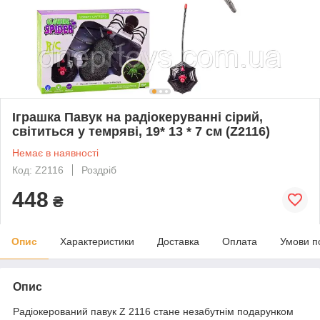
Іграшка Павук на радіокеруванні сірий,
світиться у темряві, 19* 13 * 7 см (Z2116)
Немає в наявності
Код: Z2116
Роздріб
448
₴
Опис
Характеристики
Доставка
Оплата
Умови п
Опис
Радіокерований павук Z 2116 стане незабутнім подарунком