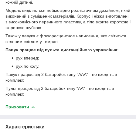
кожній дитині.
Модель виділяється неймовірно реалістичним дизайном, який
виконаний з суміщених матеріалів. Корпус і ніжки виготовлені
з високоякісного первинного пластику, а тіло вкрите короткою і
жорсткою шубкою.
Також у павука є флюоресцентное напилення, яке світиться
зеленим світлом у темряві.
Павук працює від пульта дистанційного управління:
рух вперед;
рух по колу.
Павук працює від 2 батарейок типу "ААА" - не входять в
комплект.
Пульт працює від 2 батарейок типу "АА" - не входять в
комплект.
Приховати
Характеристики