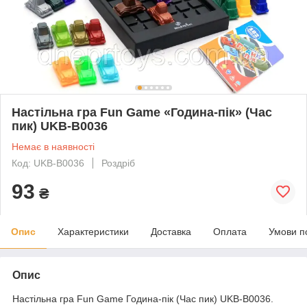
Настільна гра Fun Game «Година-пік» (Час
пик) UKВ-В0036
Немає в наявності
Код: UKВ-В0036
Роздріб
93
₴
Опис
Характеристики
Доставка
Оплата
Умови п
Опис
Настільна гра Fun Game Година-пік (Час пик) UKВ-В0036.