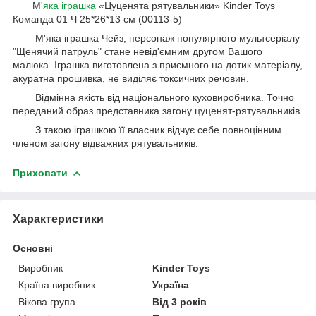
М'
яка іграшка
«Цуценята рятувальники» Kinder Toys
Команда 01 Ч 25*26*13 см (00113-5)
М'яка іграшка Чейз, персонаж популярного мультсеріалу
"Щенячий патруль" стане невід'ємним другом Вашого
малюка. Іграшка виготовлена з приємного на дотик матеріалу,
акуратна прошивка, не виділяє токсичних речовин.
Відмінна якість від національного куховиробника. Точно
переданий образ представника загону цуценят-рятувальників.
З такою іграшкою її власник відчує себе повноцінним
членом загону відважних рятувальників.
Приховати
Характеристики
Основні
Виробник
Kinder Toys
Країна виробник
Україна
Вікова група
Від 3 років