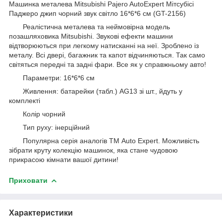
Машинка металева Mitsubishi Pajero AutoExpert Мітсубісі
Паджеро джип чорний звук світло 16*6*6 см (GT-2156)
Реалістична металева та неймовірна модель
позашляховика Mitsubishi. Звукові ефекти машини
відтворюються при легкому натисканні на неї. Зроблено із
металу. Всі двері, багажник та капот відчиняються. Так само
світяться передні та задні фари. Все як у справжньому авто!
Параметри: 16*6*6 см
Живлення: батарейки (табл.) AG13 зі шт., йдуть у
комплекті
Колір чорний
Тип руху: інерційний
Популярна серія аналогів ТМ Auto Expert. Можливість
зібрати круту колекцію машинок, яка стане чудовою
прикрасою кімнати вашої дитини!
Приховати
Характеристики