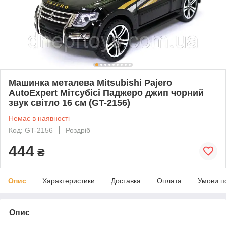
Машинка металева Mitsubishi Pajero
AutoExpert Мітсубісі Паджеро джип чорний
звук світло 16 см (GT-2156)
Немає в наявності
Код: GT-2156
Роздріб
444
₴
Опис
Характеристики
Доставка
Оплата
Умови п
Опис