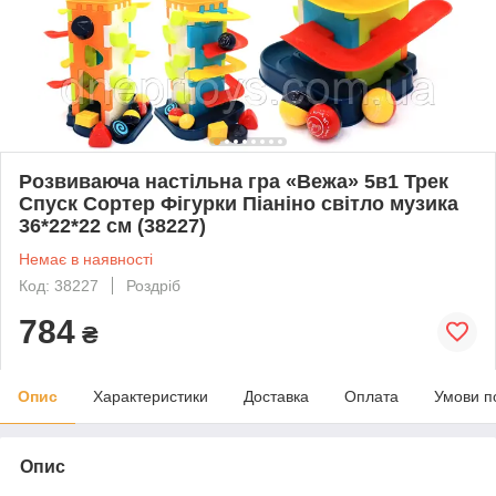
Розвиваюча настільна гра «Вежа» 5в1 Трек
Спуск Сортер Фігурки Піаніно світло музика
36*22*22 см (38227)
Немає в наявності
Код: 38227
Роздріб
784
₴
Опис
Характеристики
Доставка
Оплата
Умови п
Опис