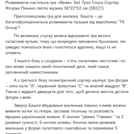
Розвиваюча настільна гра «Вежа» 5в1 Трек Спуск Сортер
Фігурки Піаніно світло музика 36*22*22 см (38227)
Приголомшлива гра для малюка. Башта – це
багатофункціональна розвиваюча іграшка від виробника "TK
Group"!
По великому спуску можна відправити три веселі
галасливі кульки, тому що всередині заповнені бусинами, які
швидко помчаться вниз і покотяться вдалину, якщо їх не
зловити.
З іншого боку є сходинки – п'ять салатових листочків і по
них може скакати синій гіпнотичний диск, який також
заповнений намистинками.
А з третього боку геометричний сортер налічує три фігури
– синє коло "А", червоний трикутник "С" та жовтий квадрат "В".
Також є відкриті дверцята для того, щоб дитина змогла дістати
фігури з вежі.
Зверху Башти вбудоване маленьке піаніно з яким можна
вивчити нотки та літери, заспіває пісеньку та розповість
віршики українською мовою. Є кнопки "увімкн."/"вимкн." та 2
режими гучності, 5 нотних клавіш. Кнопка зміни режимів
виконана у формі салатового саксофона та перемикає 5
режимів: