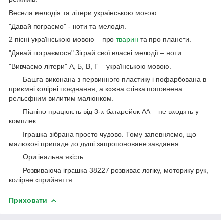
Весела мелодія та літери українською мовою.
"Давай пограємо" - ноти та мелодія.
2 пісні українською мовою – про
тварин
та про планети.
"Давай пограємося" Зіграй свої власні мелодії – ноти.
"Вивчаємо літери" А, Б, В, Г – українською мовою.
Башта виконана з первинного пластику і пофарбована в
приємні колірні поєднання, а кожна стінка поповнена
рельєфним вилитим малюнком.
Піаніно працюють від 3-х батарейок АА – не входять у
комплект.
Іграшка зібрана просто чудово. Тому запевняємо, що
малюкові припаде до душі запропоноване завдання.
Оригінальна якість.
Розвиваюча іграшка 38227 розвиває логіку, моторику рук,
колірне сприйняття.
Приховати