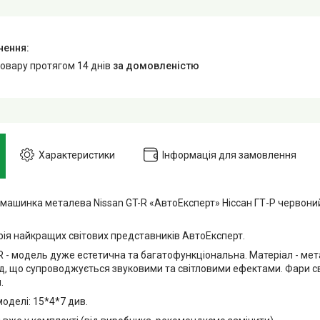
товару протягом 14 днів
за домовленістю
Характеристики
Інформація для замовлення
шинка металева Nissan GT-R «АвтоЕксперт» Ніссан ГТ-Р червоний 
 найкращих світових представників АвтоЕксперт.
- модель дуже естетична та багатофункціональна. Матеріал - мета
ад, що супроводжується звуковими та світловими ефектами. Фари св
.
делі: 15*4*7 див.