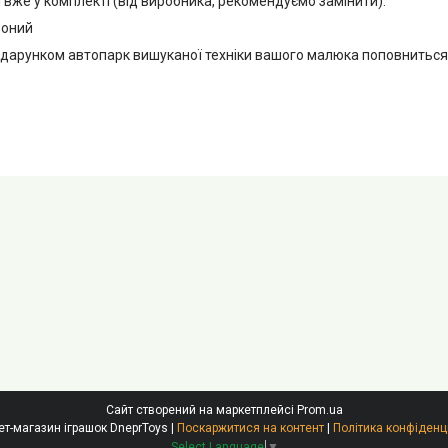
е у комплекті (від виробника, рекомендуємо замінити).
оний
рунком автопарк вишуканої техніки вашого малюка поповниться
Сайт створений на маркетплейсі
Prom.ua
Інтернет-магазин іграшок DneprToys |
Поскаржитися на контент
|
Політика конфіденц
Select Language
▼