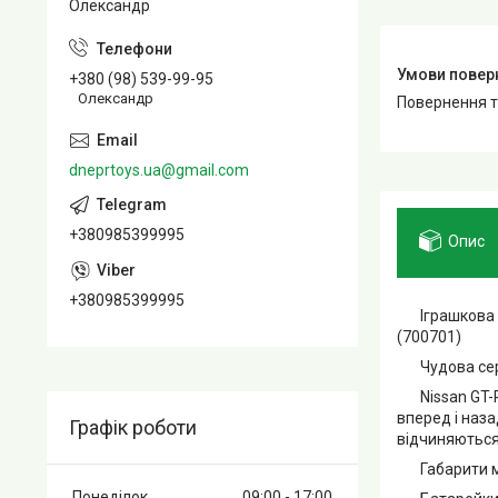
Олександр
+380 (98) 539-99-95
Олександр
повернення 
dneprtoys.ua@gmail.com
+380985399995
Опис
+380985399995
Іграшкова ма
(700701)
Чудова серія
Nissan GT-R 
вперед і наз
Графік роботи
відчиняються
Габарити мо
Понеділок
09:00
17:00