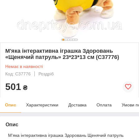
М'яка інтерактивна іграшка Здоровань
«Щенячий патруль» 23*23*13 см (C37776)
Немає в наявності
Код: C37776
Роздріб
501
₴
Опис
Характеристики
Доставка
Оплата
Умови п
Опис
М'яка інтерактивна іграшка Здоровань Щенячий патруль