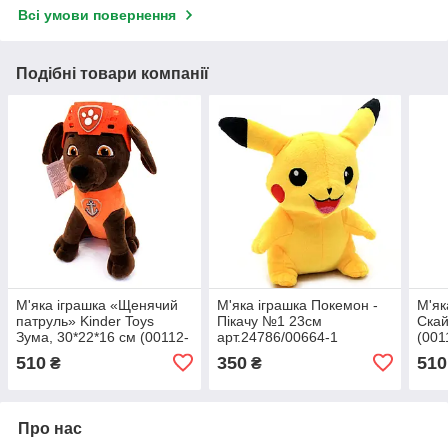
Всі умови повернення
Подібні товари компанії
М'яка іграшка «Щенячий
М'яка іграшка Покемон -
М'як
патруль» Kinder Toys
Пікачу №1 23см
Скай
Зума, 30*22*16 см (00112-
арт.24786/00664-1
(001
127)
510
350
510
₴
₴
Про нас