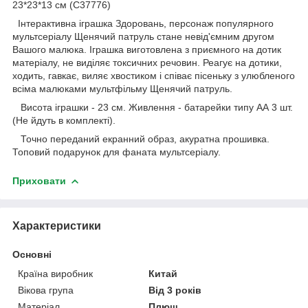
23*23*13 см (C37776)
Інтерактивна іграшка Здоровань, персонаж популярного
мультсеріалу Щенячий патруль стане невід'ємним другом
Вашого малюка. Іграшка виготовлена ​​з приємного на дотик
матеріалу, не виділяє токсичних речовин. Реагує на дотики,
ходить, гавкає, виляє хвостиком і співає пісеньку з улюбленого
всіма малюками мультфільму Щенячий патруль.
Висота іграшки - 23 см. Живлення - батарейки типу АА 3 шт.
(Не йдуть в комплекті).
Точно переданий екранний образ, акуратна прошивка.
Топовий подарунок для фаната мультсеріалу.
Приховати
Характеристики
Основні
Країна виробник
Китай
Вікова група
Від 3 років
Матеріал
Плюш