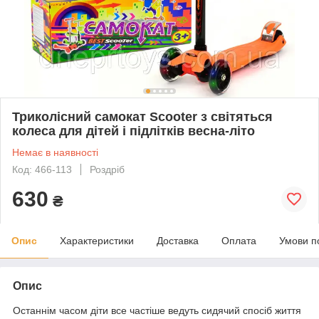
Триколісний самокат Scooter з світяться
колеса для дітей і підлітків весна-літо
Немає в наявності
Код: 466-113
Роздріб
630
₴
Опис
Характеристики
Доставка
Оплата
Умови п
Опис
Останнім часом діти все частіше ведуть сидячий спосіб життя