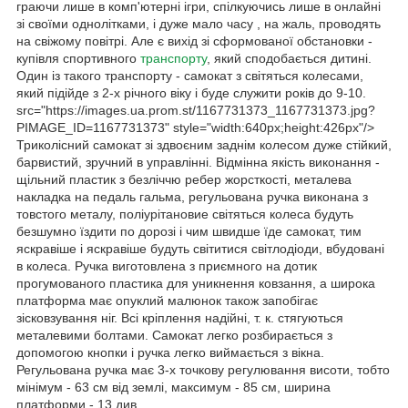
граючи лише в комп'ютерні ігри, спілкуючись лише в онлайні
зі своїми однолітками, і дуже мало часу , на жаль, проводять
на свіжому повітрі. Але є вихід зі сформованої обстановки -
купівля спортивного
транспорту
, який сподобається дитині.
Один із такого транспорту - самокат з світяться колесами,
який підійде з 2-х річного віку і буде служити років до 9-10.
src="https://images.ua.prom.st/1167731373_1167731373.jpg?
PIMAGE_ID=1167731373" style="width:640px;height:426px"/>
Триколісний самокат зі здвоєним заднім колесом дуже стійкий,
барвистий, зручний в управлінні. Відмінна якість виконання -
щільний пластик з безліччю ребер жорсткості, металева
накладка на педаль гальма, регульована ручка виконана з
товстого металу, поліурітановие світяться колеса будуть
безшумно їздити по дорозі і чим швидше їде самокат, тим
яскравіше і яскравіше будуть світитися світлодіоди, вбудовані
в колеса. Ручка виготовлена з приємного на дотик
прогумованого пластика для уникнення ковзання, а широка
платформа має опуклий малюнок також запобігає
зісковзування ніг. Всі кріплення надійні, т. к. стягуються
металевими болтами. Самокат легко розбирається з
допомогою кнопки і ручка легко виймається з вікна.
Регульована ручка має 3-х точкову регулювання висоти, тобто
мінімум - 63 см від землі, максимум - 85 см, ширина
платформи - 13 див.