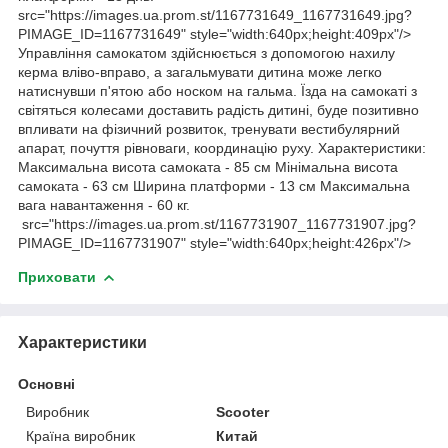
src="https://images.ua.prom.st/1167731649_1167731649.jpg?
PIMAGE_ID=1167731649" style="width:640px;height:409px"/>
Управління самокатом здійснюється з допомогою нахилу
керма вліво-вправо, а загальмувати дитина може легко
натиснувши п'ятою або носком на гальма. Їзда на самокаті з
світяться колесами доставить радість дитині, буде позитивно
впливати на фізичний розвиток, тренувати вестибулярний
апарат, почуття рівноваги, координацію руху. Характеристики:
Максимальна висота самоката - 85 см Мінімальна висота
самоката - 63 см Ширина платформи - 13 см Максимальна
вага навантаження - 60 кг.
src="https://images.ua.prom.st/1167731907_1167731907.jpg?
PIMAGE_ID=1167731907" style="width:640px;height:426px"/>
Приховати
Характеристики
Основні
Виробник
Scooter
Країна виробник
Китай