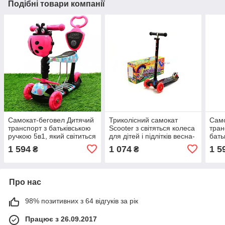
Подібні товари компанії
Самокат-беговел Дитячий
Триколісний самокат
Само
транспорт з батьківською
Scooter з світяться колеса
тран
ручкою 5в1, який світиться
для дітей і підлітків весна-
бать
(11210)
літо
1 594
1 074
1 5
₴
₴
Про нас
98% позитивних з 64 відгуків за рік
Працює з 26.09.2017