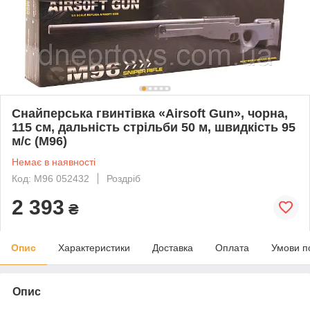
Снайперська гвинтівка «Airsoft Gun», чорна,
115 см, дальність стрільби 50 м, швидкість 95
м/с (M96)
Немає в наявності
Код: M96 052432
Роздріб
2 393
₴
Опис
Характеристики
Доставка
Оплата
Умови п
Опис