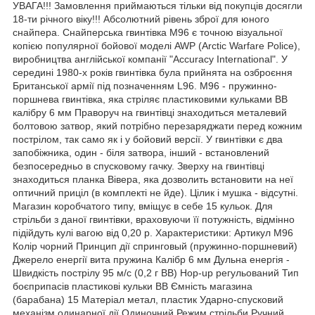
УВАГА!!! Замовлення приймаються тільки від покупців досягли
18-ти річного віку!!! Абсолютний рівень зброї для юного
снайпера. Снайперська гвинтівка M96 є точною візуальної
копією популярної бойової моделі AWP (Arctic Warfare Police),
виробництва англійської компанії "Accuracy International". У
середині 1980-х років гвинтівка була прийнята на озброєння
Британської армії під позначенням L96. M96 - пружинно-
поршнева гвинтівка, яка стріляє пластиковими кульками BB
калібру 6 мм Праворуч на гвинтівці знаходиться металевий
болтовою затвор, який потрібно перезаряджати перед кожним
пострілом, так само як і у бойовий версії. У гвинтівки є два
запобіжника, один - біля затвора, інший - встановлений
безпосередньо в спусковому гачку. Зверху на гвинтівці
знаходиться планка Вівера, яка дозволить встановити на неї
оптичний приціл (в комплекті не йде). Цілик і мушка - відсутні.
Магазин коробчатого типу, вміщує в себе 15 кульок. Для
стрільби з даної гвинтівки, враховуючи її потужність, відмінно
підійдуть кулі вагою від 0,20 р. Характеристики: Артикул M96
Колір чорний Принцип дії спринговый (пружинно-поршневий)
Джерело енергії вита пружина Калібр 6 мм Дульна енергія -
Швидкість пострілу 95 м/с (0,2 г BB) Hop-up регульований Тип
боєприпасів пластикові кульки BB Ємність магазина
(барабана) 15 Матеріал метал, пластик Ударно-спусковий
механізм одинарної дії Одиночний Режим стрільби Ручний