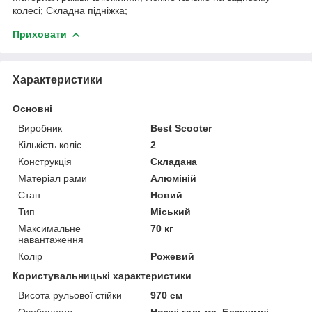
колесі; Складна підніжка;
Приховати
Характеристики
Основні
Виробник
Best Scooter
Кількість коліс
2
Конструкція
Складана
Матеріал рами
Алюміній
Стан
Новий
Тип
Міський
Максимальне
70 кг
навантаження
Колір
Рожевий
Користувальницькі характеристики
Висота рульової стійки
970 см
Особености
Ножні гальма, Безшумні