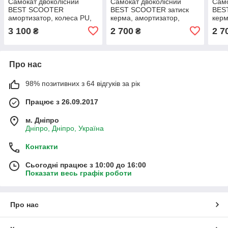
Самокат двоколісний
Самокат двоколісний
Само
BEST SCOOTER
BEST SCOOTER затиск
BES
амортизатор, колеса PU,
керма, амортизатор,
керм
230 мм, сірий, до 100 кг
колеса PU, 200 мм,
коле
3 100
2 700
2 7
₴
₴
(47351)
помаранчевий, до 100 кг
до 1
(67450)
Про нас
98% позитивних з 64 відгуків за рік
Працює з 26.09.2017
м. Дніпро
Дніпро, Дніпро, Україна
Контакти
Сьогодні працює з 10:00 до 16:00
Показати весь графік роботи
Про нас