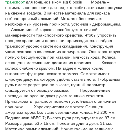
транспорт
для гонщиків віком від 8 років Модель –
оптимальное решение для тех, кто любит активные прогулки
на свежем воздухе. В качестве материала для каркаса
выбран прочный алюминий. Металл обеспечивает
необходимый уровень прочности, устойчив к деформациям.
Алюминиевый каркас способствует отличной
маневренности транспортного средства. Чтобы упростить
процесс хранения и перевозки, производитель снабдил
транспорт удобной системой складывания. Конструкция
укомплектована колесами из полиуретана. Они гарантируют
полную бесшумность при катании, мягкость хода. Колеса
оснащены массивными дисками из пластика. Каждое
колесо снабжено крылом. На заднем колесе крыло
выполняет функцию ножного тормоза. Самокат имеет
широкую деку, на которую удобно ставить ноги. Т-образный
руль имеет регуляцию по высоте, нужный параметр
фиксируется с помощью зажима. Прорезиненные
накладки на руле не дают рукам гонщика скользить.
Припарковать транспорт поможет устойчивая стояночная
подножка. Характеристики самоката: Оснащен
амортизатором; Большие светящиеся колеса PU 200 мм;
Подшипники АВЕС 7; Высота руля регулируется до 97 см;
Размеры деки: 53 х 15 см; Полезная длина деки: 31 см.
Материал рамы: алюминий; Ножне гальмо на задньому