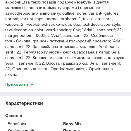
виробництва таких товарів подарує незабутні відчуття
малюкові і наповнить кімнату чарами і приємною
атмосферою для відпочинку. outline: none; variant-ligatures:
normal; variant-caps: normal; orphans: 2; text-align: start ;
widows: 2; -webkit-text-stroke-width: 0px; text-decoration-style:
text-decoration-color: word-spacing: 0px; ' Arial ', sans-serif; 22;
margin-bottom: .0001pt; 'Arial', sans-serif; 22; Особливості: "
font - Основа іграшки - потужний кольоровий проектор; 'Arial',
sans-serif; 22; Заспокійлива колискова мелодія; 'Arial', sans-
serif ; 22; Регулятор гучності - кнопка захована в лапці; 'Arial',
sans-serif; 22; Кнопка вмикання / вимикання - захована в вухо.
'Arial ', sans-serif; 22; Висота іграшки 25 см. 'Arial', sans-serif;
22; Оригінальна якість. Оригінальна якість. Оригінальна
якість.
Приховати
Характеристики
Основні
Виробник
Baby Mix
Країна виробник
Польща