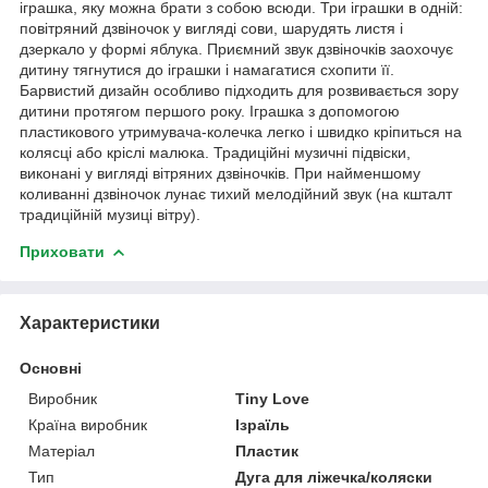
іграшка, яку можна брати з собою всюди. Три іграшки в одній:
повітряний дзвіночок у вигляді сови, шарудять листя і
дзеркало у формі яблука. Приємний звук дзвіночків заохочує
дитину тягнутися до іграшки і намагатися схопити її.
Барвистий дизайн особливо підходить для розвивається зору
дитини протягом першого року. Іграшка з допомогою
пластикового утримувача-колечка легко і швидко кріпиться на
колясці або кріслі малюка. Традиційні музичні підвіски,
виконані у вигляді вітряних дзвіночків. При найменшому
коливанні дзвіночок лунає тихий мелодійний звук (на кшталт
традиційній музиці вітру).
Приховати
Характеристики
Основні
Виробник
Tiny Love
Країна виробник
Ізраїль
Матеріал
Пластик
Тип
Дуга для ліжечка/коляски