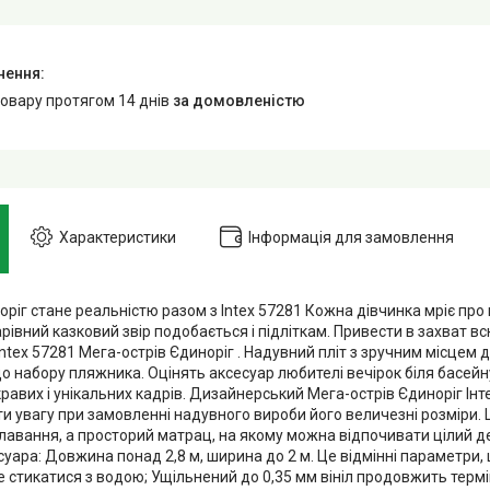
товару протягом 14 днів
за домовленістю
Характеристики
Інформація для замовлення
ріг стане реальністю разом з Intex 57281 Кожна дівчинка мріє про
рівний казковий звір подобається і підліткам. Привести в захват в
ntex 57281 Мега-острів Єдиноріг . Надувний пліт з зручним місцем 
о набору пляжника. Оцінять аксесуар любителі вечірок біля басейн
кравих і унікальних кадрів. Дизайнерський Мега-острів Єдиноріг Ін
ти увагу при замовленні надувного вироби його величезні розміри.
плавання, а просторий матрац, на якому можна відпочивати цілий д
уара: Довжина понад 2,8 м, ширина до 2 м. Це відмінні параметри,
е стикатися з водою; Ущільнений до 0,35 мм вініл продовжить терм