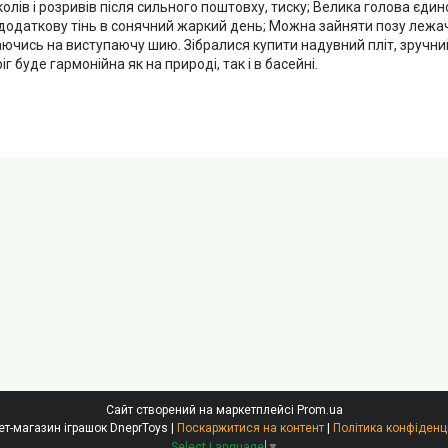
олів і розривів після сильного поштовху, тиску; Велика голова єдино
додаткову тінь в сонячний жаркий день; Можна зайняти позу лежа
аючись на виступаючу шию. Зібралися купити надувний пліт, зручни
г буде гармонійна як на природі, так і в басейні.
Сайт створений на маркетплейсі
Prom.ua
Інтернет-магазин іграшок DneprToys |
Поскаржитися на контент
|
Політика конфіденц
Select Language
▼