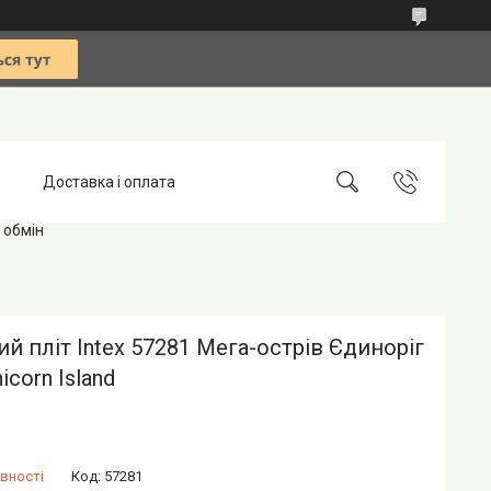
Доставка і оплата
 обмін
й пліт Intex 57281 Мега-острів Єдиноріг
icorn Island
вності
Код:
57281