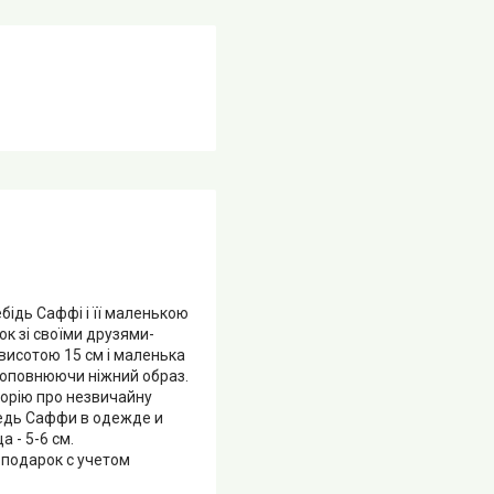
бідь Саффі і її маленькою
зок зі своїми друзями-
 висотою 15 см і маленька
, доповнюючи ніжний образ.
сторію про незвичайну
ебедь Саффи в одежде и
ца - 5-6 см.
подарок с учетом