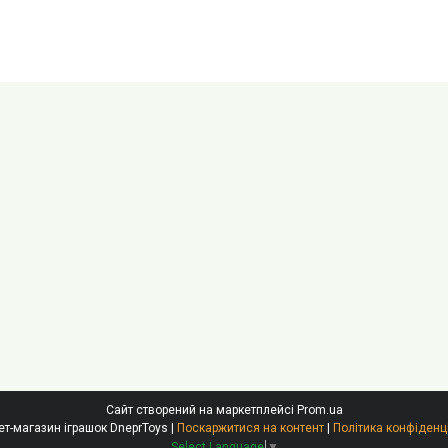
Сайт створений на маркетплейсі
Prom.ua
Інтернет-магазин іграшок DneprToys |
Поскаржитися на контент
|
Політика конфіденц
Select Language
▼