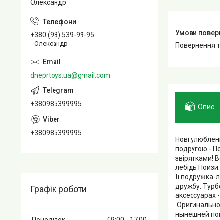
Олександр
+380 (98) 539-99-95
Олександр
повернення 
dneprtoys.ua@gmail.com
+380985399995
Опис
+380985399995
Нові улюблени
подругою - По
звірятками! В
лебідь Пойзи.
Її подружка-л
дружбу. Турбо
Графік роботи
аксессуарах 
Оригинально
нынешней поп
Понеділок
09:00
17:00