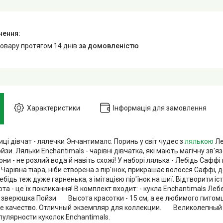
товару протягом 14 днів
за домовленістю
Характеристики
Інформація для замовлення
ці дівчат - лялечки Энчантималс. Поринь у світ чудес з
лялькою
Ле
йзи. Ляльки Enchantimals - чарівні дівчатка, які мають магічну зв'я
они - не розлий вода й навіть схожі! У наборі лялька - Лебідь Саффі
 Чарівна тіара, ніби створена з пір'їнок, прикрашає волосся Саффі
ебідь теж дуже гарненька, з імітацією пір'їнок на шиї. Відтворити і
та - це їх покликання! В комплект входит: - кукла Enchantimals Л
- зверюшка Пойзи Высота красотки - 15 см, а ее любимого питом
е качество. Отличный экземпляр для коллекции. Великолепный 
улярности куколок Enchantimals.