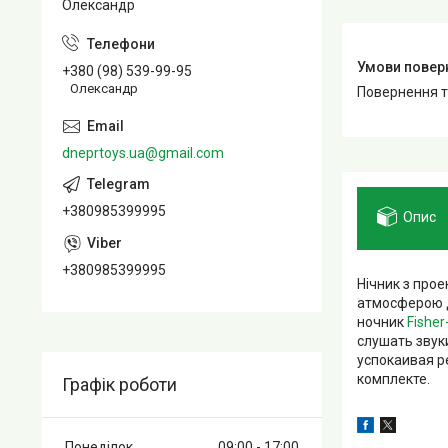
Олександр
+380 (98) 539-99-95
Олександр
повернення 
dneprtoys.ua@gmail.com
+380985399995
Опис
+380985399995
Нічник з прое
атмосферою д
ночник
Fisher
слушать звук
успокаивая р
комплекте.
Графік роботи
Понеділок
09:00
17:00