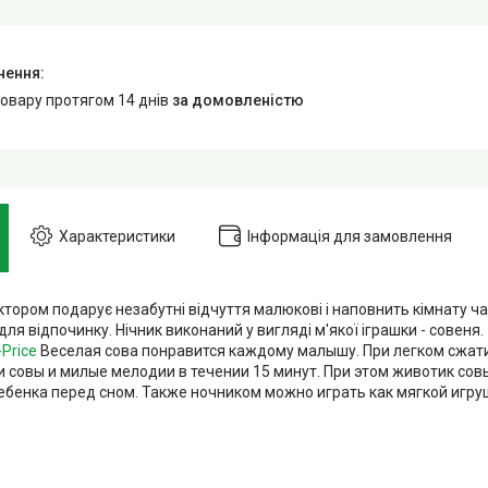
товару протягом 14 днів
за домовленістю
Характеристики
Інформація для замовлення
ктором подарує незабутні відчуття малюкові і наповнить кімнату ч
ля відпочинку. Нічник виконаний у вигляді м'якої іграшки - сов
-Price
Веселая сова понравится каждому малышу. При легком сжат
и совы и милые мелодии в течении 15 минут. При этом животик сов
ебенка перед сном. Также ночником можно играть как мягкой иг