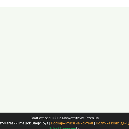
Сайт створений на маркетплейсі
Prom.ua
Інтернет-магазин іграшок DneprToys |
Поскаржитися на контент
|
Політика конфіденц
Select Language
▼