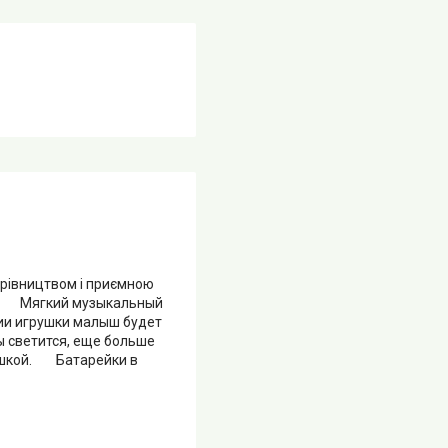
арівництвом і приємною
еня. Мягкий музыкальный
ии игрушки малыш будет
ы светится, еще больше
рушкой. Батарейки в