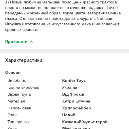
1) Новый любимиц малышей помощник красного трактора
просто не может не понравится в качестве подарка.. Точно
переданный экранный образ, яркие цвета, завораживающие
глазки. Отечественное производство, аккуратный пошив.
Игрушка изготовлена из искусственного меха и не содержит
вредных веществ.
Приховати
Характеристики
Основні
Виробник
Kinder Toys
Країна виробник
Україна
Вікова група
Від 3 років
Матеріал
Хутро штучне
Наповнювач
Холлофайбер
Стан
Новий
Тип іграшки
Казковий/мульт герой
Колір
Різні кольори