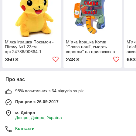
М'яка іграшка Покемон -
М`яка іграшка Котик
М'як
Пікачу №1 23см
"Слава нації, смерть
Lala
арт.24786/00664-1
ворогам" на присосках в
аксе
машину 28*24*7 см
Лала
350
248
683
₴
₴
(00284-149)
* 15
Про нас
98% позитивних з 64 відгуків за рік
Працює з 26.09.2017
м. Дніпро
Дніпро, Дніпро, Україна
Контакти