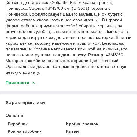
Корзина для игрушек «Sofia the First» Краіна іграшок,
Принцесса София, 43*43*60 см, (D-3501) Корзина с
Принцесса Софияпорадует Вашего малыша, и он будет с
удовольствием складывать в неё свои игрушки. В игровой
форме ребенок приучится за собой убирать. Корзина для
игрушек очень удобна, занимает немного места. Выполнена
корзина для игрушек из достаточно прочной материи. Вшитый
каркас делает корзину надежной и практичной. Безопасна
для малыша. Корзина накрывается крышкой на липучке, что
не позволит игрушкам выпадать наружу. Размер: 43*43*60
Материал: комбинированные материали Цвет: красный
Оригинальный дизайн, который подойдет по стилю в любую
детскую комнату.
Приховати
Характеристики
Основні
Виробник
Країна іграшок
Країна виробник
Китай