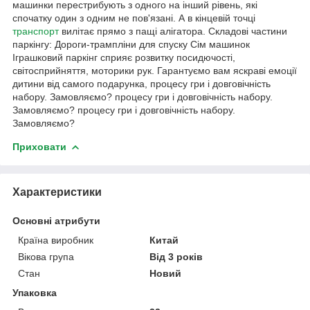
машинки перестрибують з одного на інший рівень, які
спочатку один з одним не пов'язані. А в кінцевій точці
транспорт
вилітає прямо з пащі алігатора. Складові частини
паркінгу: Дороги-трампліни для спуску Сім машинок
Іграшковий паркінг сприяє розвитку посидючості,
світосприйняття, моторики рук. Гарантуємо вам яскраві емоції
дитини від самого подарунка, процесу гри і довговічність
набору. Замовляємо? процесу гри і довговічність набору.
Замовляємо? процесу гри і довговічність набору.
Замовляємо?
Приховати
Характеристики
Основні атрибути
Країна виробник
Китай
Вікова група
Від 3 років
Стан
Новий
Упаковка