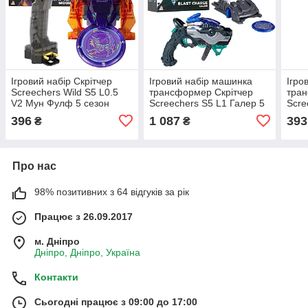
Ігровий набір Скрітчер
Ігровий набір машинка
Ігро
Screechers Wild S5 L0.5
трансформер Скрітчер
тран
V2 Мун Фулф 5 сезон
Screechers S5 L1 Галер 5
Scre
(KS686103B)
сезон (KS686111)
Сенг
396
1 087
393
₴
₴
Про нас
98% позитивних з 64 відгуків за рік
Працює з 26.09.2017
м. Дніпро
Дніпро, Дніпро, Україна
Контакти
Сьогодні працює з 09:00 до 17:00