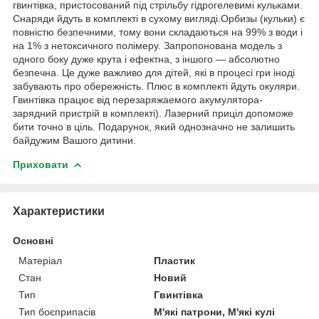
гвинтівка, пристосований під стрільбу гідрогелевимі кульками.
Снаряди йдуть в комплекті в сухому вигляді.Орбизы (кульки) є
повністю безпечними, тому вони складаються на 99% з води і
на 1% з нетоксичного полімеру. Запропонована модель з
одного боку дуже крута і ефектна, з іншого ― абсолютно
безпечна. Це дуже важливо для дітей, які в процесі гри іноді
забувають про обережність. Плюс в комплекті йдуть окуляри.
Гвинтівка працює від перезаряжаемого акумулятора-
зарядний пристрій в комплекті). Лазерний приціл допоможе
бити точно в ціль. Подарунок, який однозначно не залишить
байдужим Вашого дитини.
Приховати
Характеристики
Основні
Матеріал
Пластик
Стан
Новий
Тип
Гвинтівка
Тип боєприпасів
М'які патрони, М'які кулі