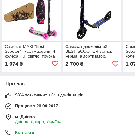
Самокат MAXI "Best
Самокат двоколісний
Само
Scooter" пластмасовий, 4
BEST SCOOTER затиск
Scoo
колеса PU, світло, трубка
керма, амортизатор,
коле
керма алюмінієва,
колеса PU, 200 мм, синій,
1340
1 074
2 700
1 0
₴
₴
d=12см, в кор. (779-2019)
до 100 кг (67490)
Про нас
98% позитивних з 64 відгуків за рік
Працює з 26.09.2017
м. Дніпро
Дніпро, Дніпро, Україна
Контакти