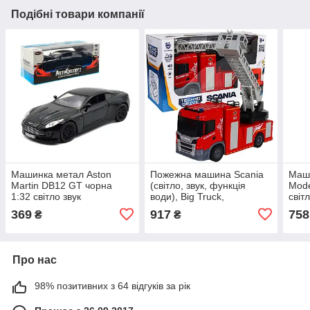
Подібні товари компанії
Машинка метал Aston
Пожежна машина Scania
Маши
Martin DB12 GT чорна
(світло, звук, функція
Mode
1:32 світло звук
води), Big Truck,
світ
15,5*6,5*4см (84112)
TechnoDrive, 31х10х16 см
капо
369
917
758
₴
₴
(6407KS)
6601
Про нас
98% позитивних з 64 відгуків за рік