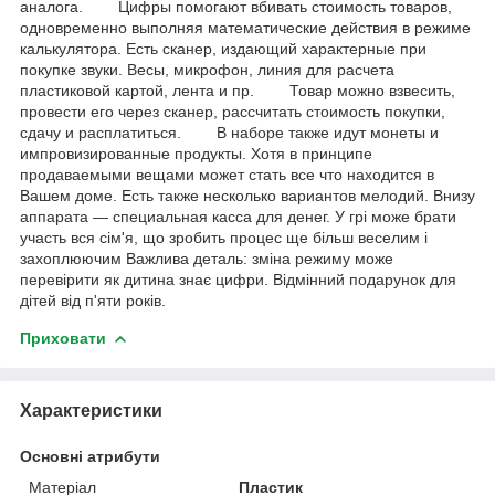
аналога. Цифры помогают вбивать стоимость товаров,
одновременно выполняя математические действия в режиме
калькулятора. Есть сканер, издающий характерные при
покупке звуки. Весы, микрофон, линия для расчета
пластиковой картой, лента и пр. Товар можно взвесить,
провести его через сканер, рассчитать стоимость покупки,
сдачу и расплатиться. В наборе также идут монеты и
импровизированные продукты. Хотя в принципе
продаваемыми вещами может стать все что находится в
Вашем доме. Есть также несколько вариантов мелодий. Внизу
аппарата ― специальная касса для денег. У грі може брати
участь вся сім'я, що зробить процес ще більш веселим і
захоплюючим Важлива деталь: зміна режиму може
перевірити як дитина знає цифри. Відмінний подарунок для
дітей від п'яти років.
Приховати
Характеристики
Основні атрибути
Матеріал
Пластик