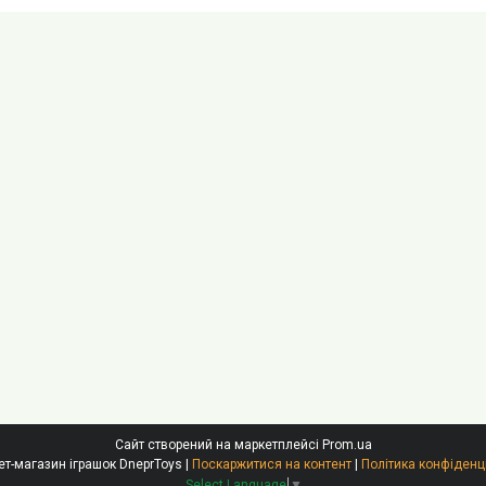
Сайт створений на маркетплейсі
Prom.ua
Інтернет-магазин іграшок DneprToys |
Поскаржитися на контент
|
Політика конфіденц
Select Language
▼