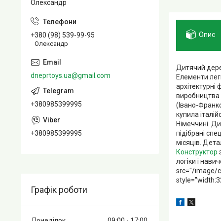
Олександр
Опис
+380 (98) 539-99-95
Олександр
Дитячий дерев
dneprtoys.ua@gmail.com
Елементи легк
архітектурні 
виробництва 
+380985399995
(Івано-Франко
купила італій
Німеччині. Ди
підібрані спе
+380985399995
місяців. Дета
Конструктор
логіки і нави
src="/image/c
style="width:3
Графік роботи
Понеділок
09:00
17:00