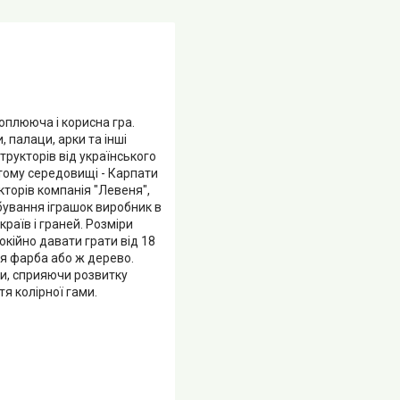
хоплююча і корисна гра.
 палаци, арки та інші
структорів від українського
тому середовищі - Карпати
торів компанія "Левеня",
рбування іграшок виробник в
країв і граней. Розміри
окійно давати грати від 18
ся фарба або ж дерево.
и, сприяючи розвитку
я колірної гами.