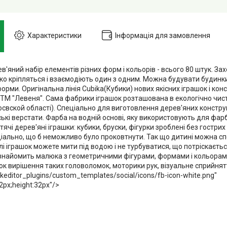
Характеристики
Інформація для замовлення
'яний набір елементів різних форм і кольорів - всього 80 штук. За
о кріпляться і взаємодіють один з одним. Можна будувати будинки,
форми. Оригінальна лінія Cubika(Кубики) нових якісних іграшок і кон
ТМ "Левеня". Сама фабрики іграшок розташована в екологічно чис
свской області). Спеціально для виготовлення дерев'яних конструк
ські верстати. Фарба на водній основі, яку використовують для фа
тячі дерев'яні іграшки: кубики, бруски, фігурки зроблені без гострих 
ціально, що б неможливо було проковтнути. Так що дитині можна сп
лі іграшок можете мити під водою і не турбуватися, що потріскаєть
знайомить малюка з геометричними фігурами, формами і кольорам
чок вирішення таких головоломок, моторики рук, візуальне сприйнятт
keditor_plugins/custom_templates/social/icons/fb-icon-white.png"
2px;height:32px"/>