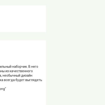
льный наборчик. В него
аны из качественного
а, необычный дизайн
лка всегда будет выглядеть
png"