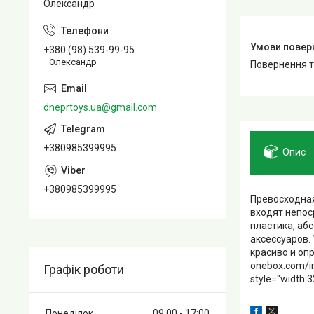
Олександр
+380 (98) 539-99-95
Олександр
повернення 
dneprtoys.ua@gmail.com
+380985399995
Опис
+380985399995
Превосходна
входят непос
пластика, аб
аксессуаров.
красиво и оп
onebox.com/im
Графік роботи
style="width:3
Понеділок
09:00
17:00