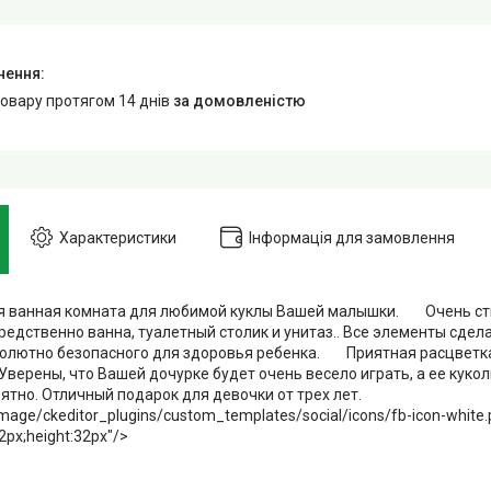
товару протягом 14 днів
за домовленістю
Характеристики
Інформація для замовлення
я ванная комната для любимой куклы Вашей малышки. Очень сти
редственно ванна, туалетный столик и унитаз.. Все элементы сдел
солютно безопасного для здоровья ребенка. Приятная расцветк
 Уверены, что Вашей дочурке будет очень весело играть, а ее куко
рятно. Отличный подарок для девочки от трех лет.
age/ckeditor_plugins/custom_templates/social/icons/fb-icon-white.
2px;height:32px"/>