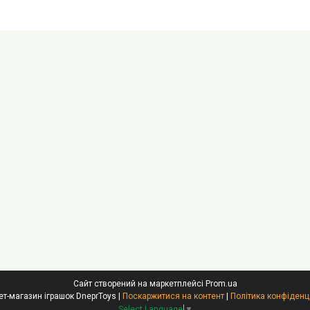
Сайт створений на маркетплейсі
Prom.ua
Інтернет-магазин іграшок DneprToys |
Поскаржитися на контент
|
Політика конфіденц
Select Language
▼