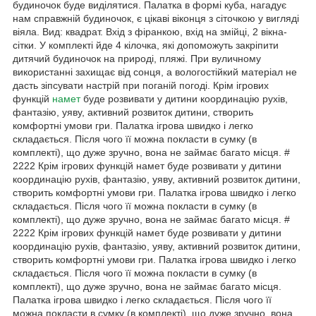
будиночок буде виділятися. Палатка в формі куба, нагадує
нам справжній будиночок, є цікаві віконця з сіточкою у вигляді
віяла. Вид: квадрат. Вхід з фіранкою, вхід на змійці, 2 вікна-
сітки. У комплекті йде 4 кілочка, які допоможуть закріпити
дитячий будиночок на природі, пляжі. При вуличному
використанні захищає від сонця, а вологостійкий матеріал не
дасть зіпсувати настрій при поганій погоді. Крім ігрових
функцій
намет
буде розвивати у дитини координацію рухів,
фантазію, уяву, активний розвиток дитини, створить
комфортні умови гри. Палатка ігрова швидко і легко
складається. Після чого її можна покласти в сумку (в
комплекті), що дуже зручно, вона не займає багато місця. #
2222 Крім ігрових функцій намет буде розвивати у дитини
координацію рухів, фантазію, уяву, активний розвиток дитини,
створить комфортні умови гри. Палатка ігрова швидко і легко
складається. Після чого її можна покласти в сумку (в
комплекті), що дуже зручно, вона не займає багато місця. #
2222 Крім ігрових функцій намет буде розвивати у дитини
координацію рухів, фантазію, уяву, активний розвиток дитини,
створить комфортні умови гри. Палатка ігрова швидко і легко
складається. Після чого її можна покласти в сумку (в
комплекті), що дуже зручно, вона не займає багато місця.
Палатка ігрова швидко і легко складається. Після чого її
можна покласти в сумку (в комплекті), що дуже зручно, вона