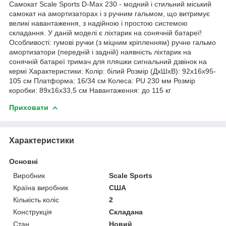
Самокат Scale Sports D-Max 230 - модний і стильний міський
самокат на амортизаторах і з ручним гальмом, що витримує
великі навантаження, з надійною і простою системою
складання. У даній моделі є ліхтарик на сонячній батареї!
Особливості: гумові ручки (з міцним кріпленням) ручне гальмо
амортизатори (передній і задній) наявність ліхтарик на
сонячній батареї тримач для пляшки сигнальний дзвінок на
кермі Характеристики: Колір: білий Розмір (ДхШхВ): 92х16х95-
105 см Платформа: 16/34 см Колеса: PU 230 мм Розмір
коробки: 89х16х33,5 см Навантаження: до 115 кг
Приховати
Характеристики
Основні
Виробник
Scale Sports
Країна виробник
США
Кількість коліс
2
Конструкція
Складана
Стан
Новий