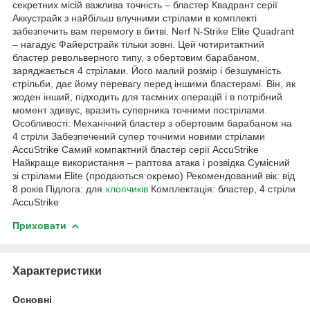
секретних місій важлива точність – бластер Квадрант серії
Аккустрайк з найбільш влучними стрілами в комплекті
забезпечить вам перемогу в битві. Nerf N-Strike Elite Quadrant
– нагадує Файерстрайк тільки зовні. Цей чотиритактний
бластер револьверного типу, з обертовим барабаном,
заряджається 4 стрілами. Його малий розмір і безшумність
стрільби, дає йому перевагу перед іншими бластерамі. Він, як
жоден інший, підходить для таємних операцій і в потрібний
момент здивує, вразить суперника точними пострілами.
Особливості: Механічний бластер з обертовим барабаном на
4 стріли Забезпечений супер точними новими стрілами
AccuStrike Самий компактний бластер серії AccuStrike
Найкраще використання – раптова атака і розвідка Сумісний
зі стрілами Elite (продаються окремо) Рекомендований вік: від
8 років Підлога: для
хлопчиків
Комплектація: бластер, 4 стріли
AccuStrike
Приховати
Характеристики
Основні