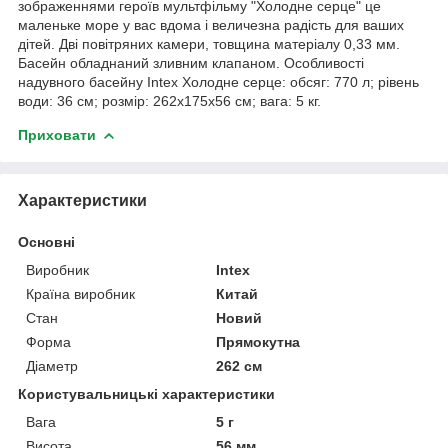
зображеннями героїв мультфільму "Холодне серце" це
маленьке море у вас вдома і величезна радість для ваших
дітей. Дві повітряних камери, товщина матеріалу 0,33 мм.
Басейн обладнаний зливним клапаном. Особливості
надувного басейну Intex Холодне серце: обсяг: 770 л; рівень
води: 36 см; розмір: 262x175x56 см; вага: 5 кг.
Приховати
Характеристики
Основні
Виробник
Intex
Країна виробник
Китай
Стан
Новий
Форма
Прямокутна
Діаметр
262 см
Користувальницькі характеристики
Вага
5 г
Висота
56 мм