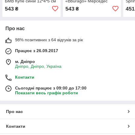
БМВ Купе синій 12*4*5 см
«Bburago» Мерседес
Spri
(18-43007)
червоний джип 13*5*6 см
біла
543
543
451
₴
₴
(18-43016)
інер
(250
Про нас
98% позитивних з 64 відгуків за рік
Працює з 26.09.2017
м. Дніпро
Дніпро, Дніпро, Україна
Контакти
Сьогодні працює з 09:00 до 17:00
Показати весь графік роботи
Про нас
Контакти