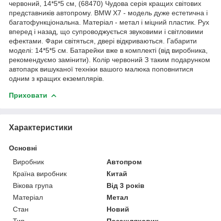
червоний, 14*5*5 см, (68470) Чудова серія кращих світових
представників автопрому. BMW X7 - модель дуже естетична і
багатофункціональна. Матеріал - метал і міцний пластик. Рух
вперед і назад, що супроводжується звуковими і світловими
ефектами. Фари світяться, двері відкриваються. Габарити
моделі: 14*5*5 см. Батарейки вже в комплекті (від виробника,
рекомендуємо замінити). Колір червоний З таким подарунком
автопарк вишуканої техніки вашого малюка поповнитися
одним з кращих екземплярів.
Приховати
Характеристики
Основні
Виробник
Автопром
Країна виробник
Китай
Вікова група
Від 3 років
Матеріал
Метал
Стан
Новий
Тип
Позашляховик