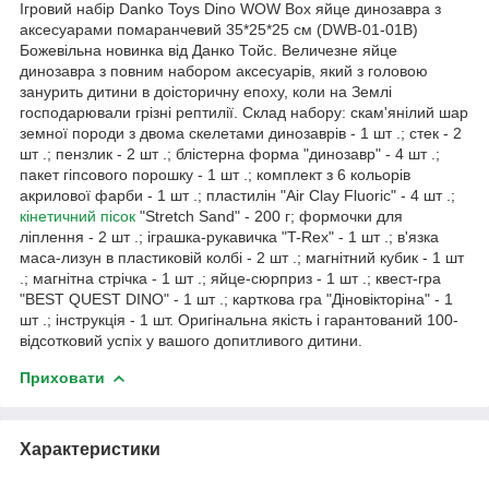
Ігровий набір Danko Toys Dino WOW Box яйце динозавра з
аксесуарами помаранчевий 35*25*25 см (DWB-01-01B)
Божевільна новинка від Данко Тойс. Величезне яйце
динозавра з повним набором аксесуарів, який з головою
занурить дитини в доісторичну епоху, коли на Землі
господарювали грізні рептилії. Склад набору: скам'янілий шар
земної породи з двома скелетами динозаврів - 1 шт .; стек - 2
шт .; пензлик - 2 шт .; блістерна форма "динозавр" - 4 шт .;
пакет гіпсового порошку - 1 шт .; комплект з 6 кольорів
акрилової фарби - 1 шт .; пластилін "Air Clay Fluoric" - 4 шт .;
кінетичний пісок
"Stretch Sand" - 200 г; формочки для
ліплення - 2 шт .; іграшка-рукавичка "T-Rex" - 1 шт .; в'язка
маса-лизун в пластиковій колбі - 2 шт .; магнітний кубик - 1 шт
.; магнітна стрічка - 1 шт .; яйце-сюрприз - 1 шт .; квест-гра
"BEST QUEST DINO" - 1 шт .; карткова гра "Діновікторіна" - 1
шт .; інструкція - 1 шт. Оригінальна якість і гарантований 100-
відсотковий успіх у вашого допитливого дитини.
Приховати
Характеристики