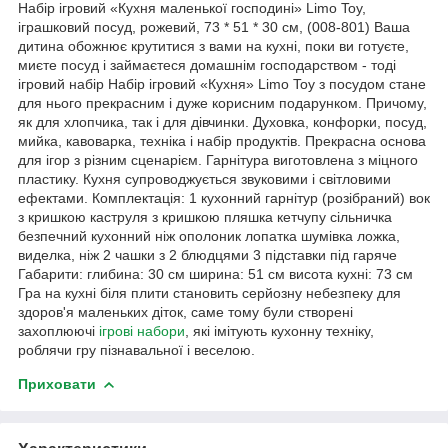
Набір ігровий «Кухня маленької господині» Limo Toy,
іграшковий посуд, рожевий, 73 * 51 * 30 см, (008-801) Ваша
дитина обожнює крутитися з вами на кухні, поки ви готуєте,
миєте посуд і займаєтеся домашнім господарством - тоді
ігровий набір Набір ігровий «Кухня» Limo Toy з посудом стане
для нього прекрасним і дуже корисним подарунком. Причому,
як для хлопчика, так і для дівчинки. Духовка, конфорки, посуд,
мийка, кавоварка, техніка і набір продуктів. Прекрасна основа
для ігор з різним сценарієм. Гарнітура виготовлена ​​з міцного
пластику. Кухня супроводжується звуковими і світловими
ефектами. Комплектація: 1 кухонний гарнітур (розібраний) вок
з кришкою каструля з кришкою пляшка кетчупу сільничка
безпечний кухонний ніж ополоник лопатка шумівка ложка,
виделка, ніж 2 чашки з 2 блюдцями 3 підставки під гаряче
Габарити: глибина: 30 см ширина: 51 см висота кухні: 73 см
Гра на кухні біля плити становить серйозну небезпеку для
здоров'я маленьких діток, саме тому були створені
захоплюючі
ігрові набори
, які імітують кухонну техніку,
роблячи гру пізнавальної і веселою.
Приховати